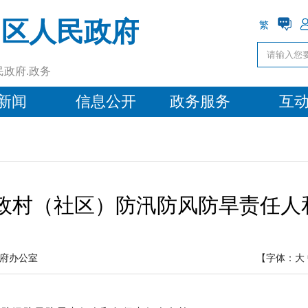
州区人民政府
繁
民政府.政务
新闻
信息公开
政务服务
互
行政村（社区）防汛防风防旱责任
府办公室
【字体：
大