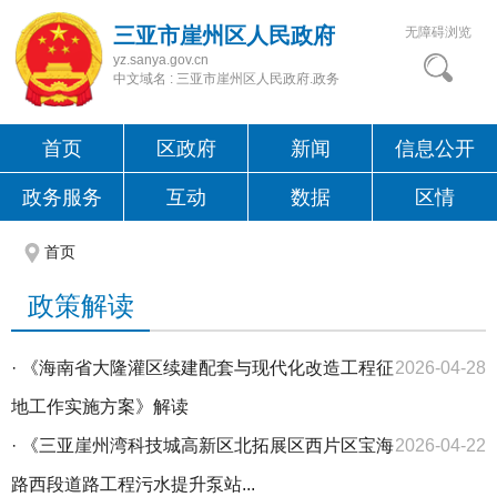
三亚市崖州区人民政府
无障碍浏览
yz.sanya.gov.cn
中文域名 : 三亚市崖州区人民政府.政务
首页
区政府
新闻
信息公开
政务服务
互动
数据
区情
首页
政策解读
·
《海南省大隆灌区续建配套与现代化改造工程征
2026-04-28
地工作实施方案》解读
·
《三亚崖州湾科技城高新区北拓展区西片区宝海
2026-04-22
路西段道路工程污水提升泵站...