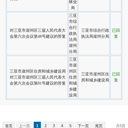
林业
局
三亚
市综
合行
对三亚市崖州区三届人民代表大
三亚市综合行政
已回
政执
会第六次会议第48号建议的答复
执法局崖州分局
复
法局
崖州
分局
三亚
市崖
三亚市崖州区住房和城乡建设局
州区
三亚市崖州区住
已回
对三亚市崖州区三届人民代表大
住房
房和城乡建设局
复
会第六次会议第81号建议的答复
和城
乡建
设局
首页
上一页
1
2
3
4
5
下一页
尾页
共5页