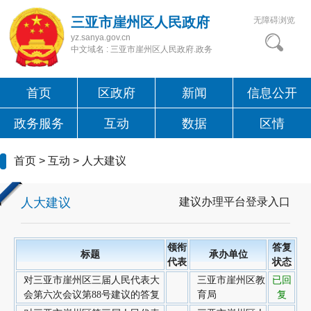
三亚市崖州区人民政府
无障碍浏览
yz.sanya.gov.cn
中文域名 : 三亚市崖州区人民政府.政务
首页
区政府
新闻
信息公开
政务服务
互动
数据
区情
首页
>
互动
>
人大建议
人大建议
建议办理平台登录入口
领衔
答复
标题
承办单位
代表
状态
对三亚市崖州区三届人民代表大
三亚市崖州区教
已回
会第六次会议第88号建议的答复
育局
复